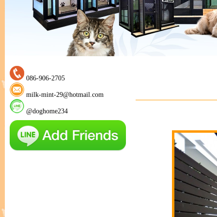
086-906-2705
milk-mint-29@hotmail.com
@doghome234